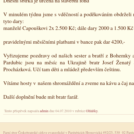
Dnešní sbírka je určena na stavební fond
V minulém týdnu jsme s vděčností a poděkováním obdrželi n
tyto dary:
manželé Capouškovi 2x 2.500 Kč; dále dary 2000 a 1.500 Kč
pravidelnými měsíčními platbami v bance pak dar 4200,-
Vyřizujeme pozdravy od našich sester a bratří z Bohemky a
Pardubic jsou na měsíc na Ukrajině bratr Josef Ženatý 
Procházková. Učí tam děti a mládež především češtinu.
Vítáme hosty v našem shromáždění a zveme na kávu a čaj na 
Další doplnění bude mít bratr farář.
Tento příspěvek napsal/a
admin
dne 04.07.2010 v rubrice
Ohlášky
.
Farní sbor Českobratrské církve evangelické v Pardubicích Hronovická 492/25, 530 02 Pardu