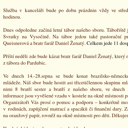
Služba v kanceláři bude po dobu prázdnin vždy ve stře
hodinou.
Dnes odpoledne začíná letní tábor našeho sboru. Tábořiště 
Svratky na Vysočině. Na tábor jedou také pastorační pr
Queisnerová a bratr farář Daniel Ženatý.
Celkem jede 11 dosp
Příští neděli zde bude kázat bratr farář Daniel Ženatý, který 
z tábora do Pardubic.
Ve dnech 14.-28.srpna se bude konat brazilsko-německo
mládeže. Náš sbor bude hostit asi třicetičlennou skupinu ml
nimi 8 bratří sester a bratří z našeho sboru, ve dnech 1
informace jsou vyvěšené vzadu v kostele na okně místnosti pro
Organizátoři Vás prosí o pomoc a podporu – konkrétně mo
v rodinách, zapůjčení matrací a spacáků či finanční dary. 
na oranžový papír, rovněž na okně místnosti pro děti. Děkuj