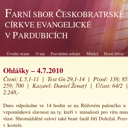
F
Č
ARNÍ SBOR
ESKOBRATRSKÉ
CÍRKVE EVANGELICKÉ
P
V
ARDUBICÍCH
Úvodní strana
O nás
Pravidelná setkání
Mládež
Horní Jelení
Ohlášky – 4.7.2010
Čtení: L 5,1-11 | Text Gn 29,1-14 | Písně: 138; 85
259; 700 | Kazatel: Daniel Ženatý |
Účast: 64/2
2.248,-
Dnes odpoledne ve 14 hodin se na Růžovém paloučku u 
vzpomínková slavnost na ty, kteří v minulosti pro víru muse
vlast. Shromáždění osloví také bratr farář Jiří Doležal. Poz
v kostele.